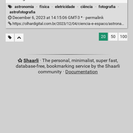
astronomia
·
física
·
eletricidade
·
ciência
·
fotografia
·
astrofotografia
December 6, 2023 at 14:15:06 GMT-3 * ·
permalink
https://olhardigital.com.br/2023/12/04/ciencia-e-espaco/astronauta-registra-duende-vermelho-sobre-a-terra/
20
50
100
Shaarli
· The personal, minimalist, super fast,
database-free, bookmarking service by the Shaarli
community ·
Documentation