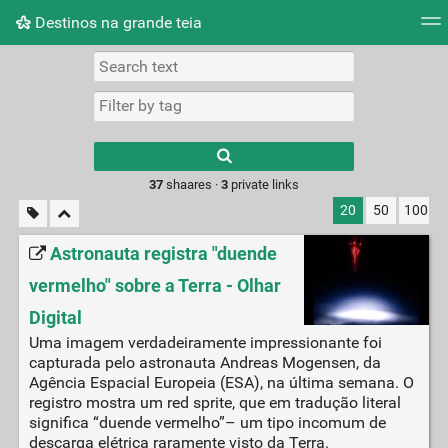
Destinos na grande teia
Tag cloud
Picture wall
Daily
RSS Feed
Logi
Type 1 or more
characters for
results.
37
shaares ·
3
private links
20
50
100
Astronauta registra "duende
vermelho" sobre a Terra - Olhar
Digital
Uma imagem verdadeiramente impressionante foi
capturada pelo astronauta Andreas Mogensen, da
Agência Espacial Europeia (ESA), na última semana. O
registro mostra um red sprite, que em tradução literal
significa “duende vermelho”– um tipo incomum de
descarga elétrica raramente visto da Terra.