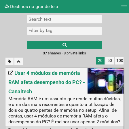
Destinos na grande teia
Tag cloud
Picture wall
Daily
RSS Feed
Logi
Type 1 or more
characters for
results.
37
shaares ·
3
private links
20
50
100
Usar 4 módulos de memória
RAM afeta desempenho do PC? -
Canaltech
Memória RAM é um assunto que rende muitas dúvidas,
e uma das mais recorrentes é quanto a utilização de
dois ou quatro pentes de memória no setup. Afinal de
contas, usar 4 módulos de memória RAM afeta o
desempenho do PC? É melhor usar apenas 2 módulos?