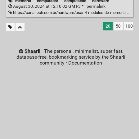
memória
·
computador
·
computação
·
hardware
August 30, 2024 at 12:10:02 GMT-3 * ·
permalink
https://canaltech.com.br/hardware/usar-4-modulos-de-memoria-ram-afeta-desempenho-do-pc-270985/
20
50
100
Shaarli
· The personal, minimalist, super fast,
database-free, bookmarking service by the Shaarli
community ·
Documentation