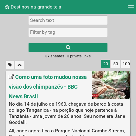
Destinos na grande teia
Tag cloud
Picture wall
Daily
RSS Feed
Logi
Type 1 or more
characters for
results.
37
shaares ·
3
private links
20
50
100
Como uma foto mudou nossa
visão dos chimpanzés - BBC
News Brasil
No dia 14 de julho de 1960, chegava de barco à costa
do lago Tanganica - na porção que hoje pertence à
Tanzânia - uma jovem de 26 anos. Seu nome era Jane
Goodall.
Ali, onde agora fica o Parque Nacional Gombe Stream,