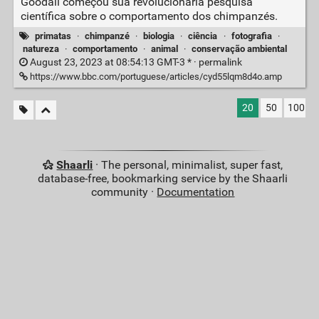
Goodall começou sua revolucionária pesquisa
científica sobre o comportamento dos chimpanzés.
primatas
·
chimpanzé
·
biologia
·
ciência
·
fotografia
·
natureza
·
comportamento
·
animal
·
conservação ambiental
August 23, 2023 at 08:54:13 GMT-3 * ·
permalink
https://www.bbc.com/portuguese/articles/cyd55lqm8d4o.amp
20
50
100
Shaarli
· The personal, minimalist, super fast,
database-free, bookmarking service by the Shaarli
community ·
Documentation